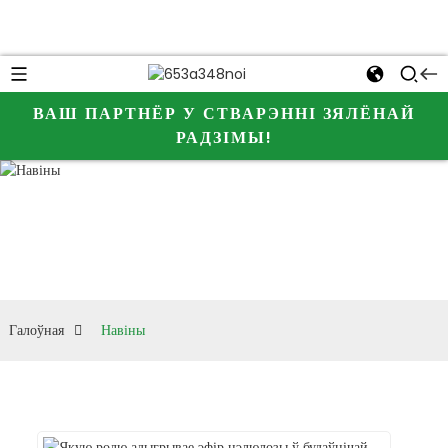
ВАШ ПАРТНЁР У СТВАРЭННІ ЗЯЛЁНАЙ
РАДЗІМЫ!
Дайце нам больш
Навіны
інфармацыі пра
JINJI CHEMICAL
і эфір цэлюлозы
Галоўная
Навіны