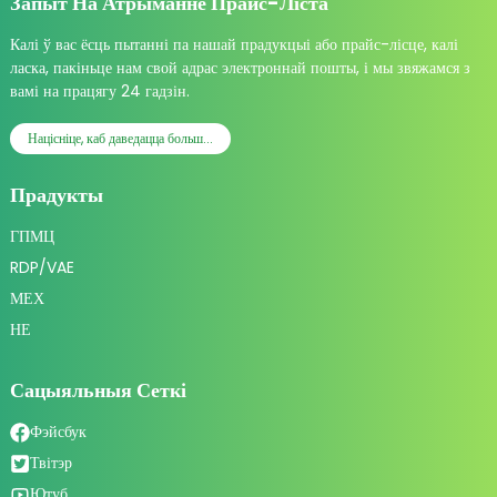
Запыт На Атрыманне Прайс-Ліста
Калі ў вас ёсць пытанні па нашай прадукцыі або прайс-лісце, калі
ласка, пакіньце нам свой адрас электроннай пошты, і мы звяжамся з
вамі на працягу 24 гадзін.
Націсніце, каб даведацца больш...
Прадукты
ГПМЦ
RDP/VAE
МЕХ
НЕ
Сацыяльныя Сеткі
Фэйсбук
Твітэр
Ютуб