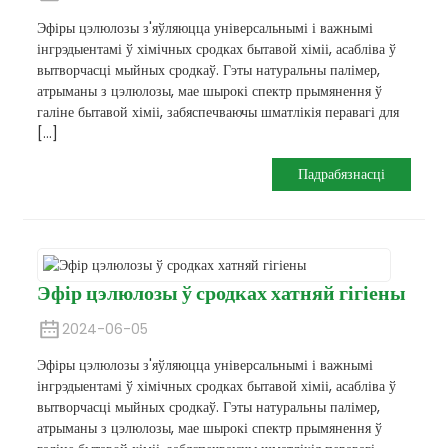
Эфіры цэлюлозы з'яўляюцца універсальнымі і важнымі
інгрэдыентамі ў хімічных сродках бытавой хіміі, асабліва ў
вытворчасці мыйных сродкаў. Гэты натуральны палімер,
атрыманы з цэлюлозы, мае шырокі спектр прымянення ў
галіне бытавой хіміі, забяспечваючы шматлікія перавагі для
[...]
Падрабязнасці
Эфір цэлюлозы ў сродках хатняй гігіены
2024-06-05
Эфіры цэлюлозы з'яўляюцца універсальнымі і важнымі
інгрэдыентамі ў хімічных сродках бытавой хіміі, асабліва ў
вытворчасці мыйных сродкаў. Гэты натуральны палімер,
атрыманы з цэлюлозы, мае шырокі спектр прымянення ў