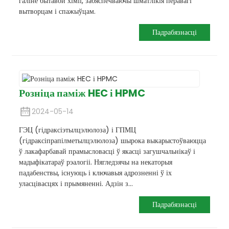
галіне бытавой хіміі, забяспечваючы шматлікія перавагі
вытворцам і спажыўцам.
Падрабязнасці
Розніца паміж HEC і HPMC
2024-05-14
ГЭЦ (гідраксіэтылцэлюлоза) і ГПМЦ
(гідраксіпрапілметылцэлюлоза) шырока выкарыстоўваюцца
ў лакафарбавай прамысловасці ў якасці загушчальнікаў і
мадыфікатараў рэалогіі. Нягледзячы на ​​некаторыя
падабенствы, існуюць і ключавыя адрозненні ў іх
уласцівасцях і прымяненні. Адзін з...
Падрабязнасці