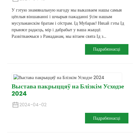
У гэтую знамянальную нагоду мы выказваем нашы самыя
цёплыя віншаванні і шчырыя пажаданні ўсім нашым
мусульманскім братам і сёстрам. Ід Мубарак! Няхай гэты Ід
прынясе радасць, мір і дабрабыт у ваша жыццё.
Развітваючыся з Рамаданам, мы вітаем свята Ід з...
Падрабязнасці
Выстава пакрыццяў на Блізкім Усходзе
2024
2024-04-02
Падрабязнасці