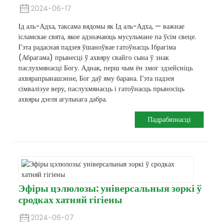
2024-06-17
Ід аль-Адха, таксама вядомы як Ід аль-Адха, — важнае
ісламскае свята, якое адзначаюць мусульмане па ўсім свеце.
Гэта радасная падзея ўшаноўвае гатоўнасць Ібрагіма
(Абрагама) прынесці ў ахвяру свайго сына ў знак
паслухмянасці Богу. Аднак, перш чым ён змог здзейсніць
ахвярапрынашэнне, Бог даў яму барана. Гэта падзея
сімвалізуе веру, паслухмянасць і гатоўнасць прыносіць
ахвяры дзеля агульнага дабра.
Падрабязнасці
Эфіры цэлюлозы: універсальныя зоркі ў
сродках хатняй гігіены
2024-06-07