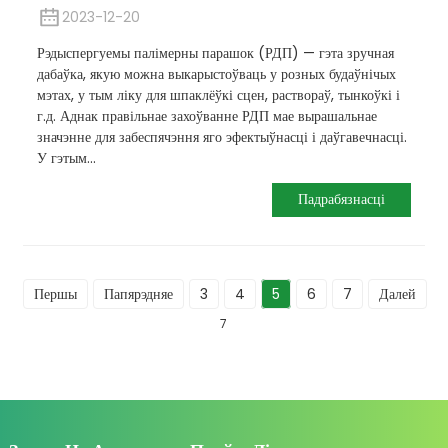
2023-12-20
Рэдыспергуемы палімерны парашок (РДП) — гэта зручная
дабаўка, якую можна выкарыстоўваць у розных будаўнічых
мэтах, у тым ліку для шпаклёўкі сцен, раствораў, тынкоўкі і
г.д. Аднак правільнае захоўванне РДП мае вырашальнае
значэнне для забеспячэння яго эфектыўнасці і даўгавечнасці.
У гэтым...
Падрабязнасці
Першы
Папярэдняе
3
4
5
6
7
Далей
7