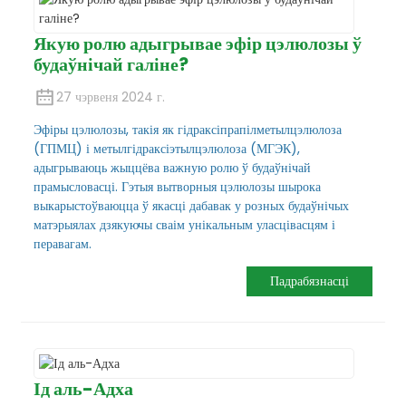
Якую ролю адыгрывае эфір цэлюлозы ў
будаўнічай галіне?
27 чэрвеня 2024 г.
Эфіры цэлюлозы, такія як гідраксіпрапілметылцэлюлоза
(ГПМЦ) і метылгідраксіэтылцэлюлоза (МГЭК),
адыгрываюць жыццёва важную ролю ў будаўнічай
прамысловасці. Гэтыя вытворныя цэлюлозы шырока
выкарыстоўваюцца ў якасці дабавак у розных будаўнічых
матэрыялах дзякуючы сваім унікальным уласцівасцям і
перавагам.
Падрабязнасці
Ід аль-Адха