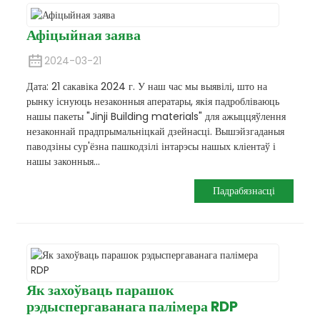
Афіцыйная заява
2024-03-21
Дата: 21 сакавіка 2024 г. У наш час мы выявілі, што на
рынку існуюць незаконныя аператары, якія падробліваюць
нашы пакеты "Jinji Building materials" для ажыццяўлення
незаконнай прадпрымальніцкай дзейнасці. Вышэйзгаданыя
паводзіны сур'ёзна пашкодзілі інтарэсы нашых кліентаў і
нашы законныя...
Падрабязнасці
Як захоўваць парашок
рэдыспергаванага палімера RDP