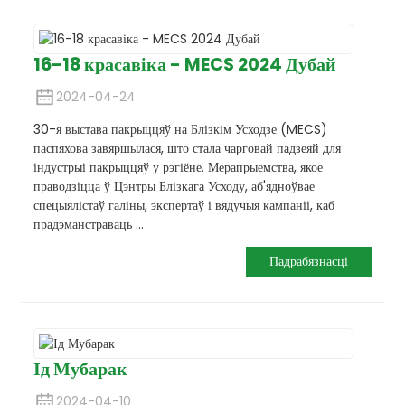
16-18 красавіка - MECS 2024 Дубай
2024-04-24
30-я выстава пакрыццяў на Блізкім Усходзе (MECS)
паспяхова завяршылася, што стала чарговай падзеяй для
індустрыі пакрыццяў у рэгіёне. Мерапрыемства, якое
праводзіцца ў Цэнтры Блізкага Усходу, аб'ядноўвае
спецыялістаў галіны, экспертаў і вядучыя кампаніі, каб
прадэманстраваць ...
Падрабязнасці
Ід Мубарак
2024-04-10