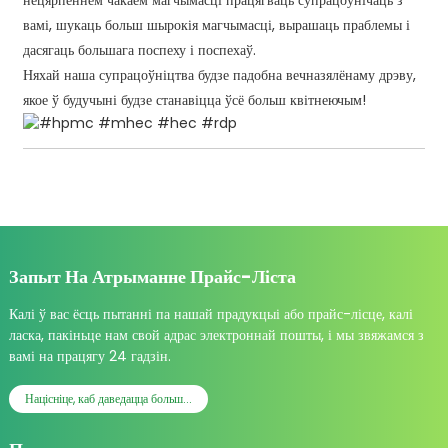
вамі, шукаць больш шырокія магчымасці, вырашаць праблемы і
дасягаць большага поспеху і поспехаў.
Няхай наша супрацоўніцтва будзе падобна вечназялёнаму дрэву,
якое ў будучыні будзе станавіцца ўсё больш квітнеючым!
Запыт На Атрыманне Прайс-Ліста
Калі ў вас ёсць пытанні па нашай прадукцыі або прайс-лісце, калі
ласка, пакіньце нам свой адрас электроннай пошты, і мы звяжамся з
вамі на працягу 24 гадзін.
Націсніце, каб даведацца больш...