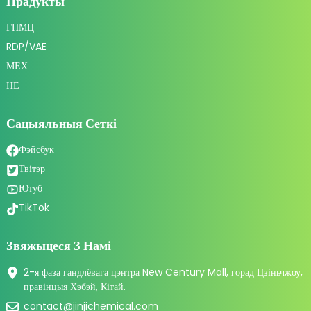
Прадукты
ГПМЦ
RDP/VAE
МЕХ
НЕ
Сацыяльныя Сеткі
Фэйсбук
Твітэр
Ютуб
TikTok
Звяжыцеся З Намі
2-я фаза гандлёвага цэнтра New Century Mall, горад Цзіньчжоу,
правінцыя Хэбэй, Кітай.
contact@jinjichemical.com