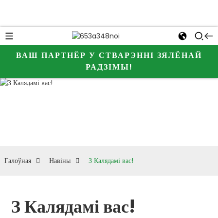
ВАШ ПАРТНЁР У СТВАРЭННІ ЗЯЛЁНАЙ
РАДЗІМЫ!
З Калядамі
вас!
Галоўная
Навіны
З Калядамі вас!
З Калядамі вас!