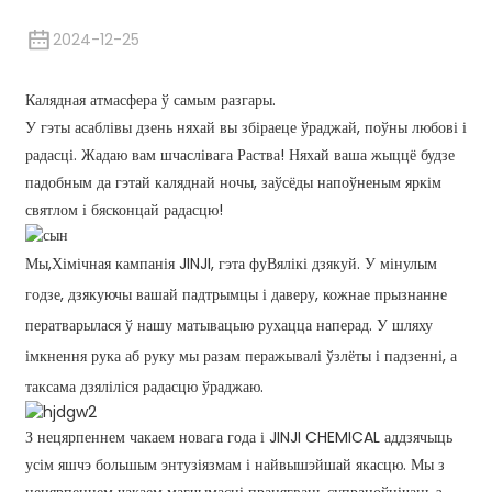
2024-12-25
Калядная атмасфера ў самым разгары.
У гэты асаблівы дзень няхай вы збіраеце ўраджай, поўны любові і
радасці. Жадаю вам шчаслівага Раства! Няхай ваша жыццё будзе
падобным да гэтай каляднай ночы, заўсёды напоўненым яркім
святлом і бясконцай радасцю!
Мы,
Хімічная кампанія JINJI
, гэта фу
Вялікі дзякуй. У мінулым
годзе, дзякуючы вашай падтрымцы і даверу, кожнае прызнанне
ператварылася ў нашу матывацыю рухацца наперад. У шляху
імкнення рука аб руку мы разам перажывалі ўзлёты і падзенні, а
таксама дзяліліся радасцю ўраджаю.
З нецярпеннем чакаем новага года і JINJI CHEMICAL аддзячыць
усім яшчэ большым энтузіязмам і найвышэйшай якасцю. Мы з
нецярпеннем чакаем магчымасці працягваць супрацоўнічаць з