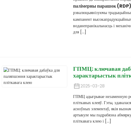
палімерны парашок (RDP
рэвалюцыянізуючы традыцыйныя 
кампанент высокапрадукцыйных
воданепранікальнасць і механіч
для [...]
ГПМЦ: ключавая даб
характарыстык пліт
2025-03-28
ГПМЦ адыгрывае незаменную рол
пліткавых клеяў. Гэты, здавалас
асноўных элементаў, якія вызна
артыкуле мы падрабязна абмярк
пліткавага клею і [...]