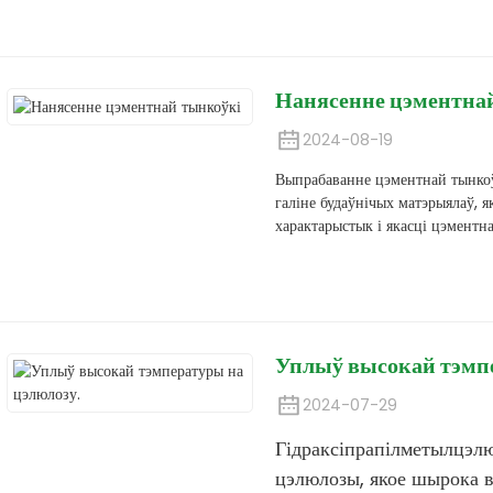
Нанясенне цэментна
2024-08-19
Выпрабаванне цэментнай тынкоў
галіне будаўнічых матэрыялаў, 
характарыстык і якасці цэментна
Уплыў высокай тэмпе
2024-07-29
Гідраксіпрапілметылцэл
цэлюлозы, якое шырока в