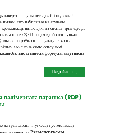
ць паверхню сцяны негладкай і шурпатай
ца пылам, што паўплывае на агульны
, крэйдавасць шпаклёўкі на сценах прывядзе да
астом шпаклёўкі і падкладкай сцяны, якая
ўплывае на роўнасць і агульную якасць
асноўным выклікана сямю асноўнымі
ка
,
дысбаланс суадносін формулы
,
адсутнасць
Падрабязнасці
а палімернага парашка (RDP)
ры
 да трываласці, гнуткасці і ўстойлівасці
Рэдыспергуемы
авых матэрыялаў.