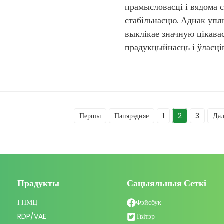
прамысловасці і вядома 
стабільнасцю. Аднак уп
выклікае значную цікава
прадукцыйнасць і ўласців
Першы
Папярэдняе
1
2
3
Да
Прадукты
Сацыяльныя Сеткі
ГПМЦ
Фэйсбук
RDP/VAE
Твітэр