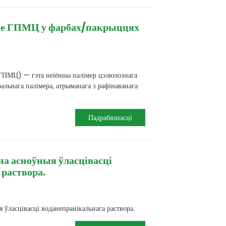
ае ГПМЦ у фарбах/пакрыццях
ГПМЦ) — гэта неіённы палімер цэлюлознага
альнага палімера, атрыманага з рафінаванага
Падрабязнасці
а асноўныя ўласцівасці
 раствора.
ўласцівасці воданепранікальнага раствора.