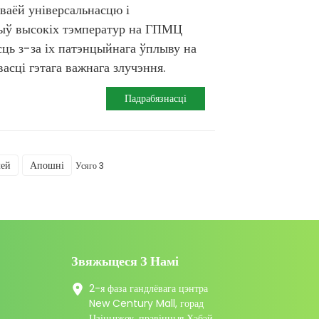
сваёй універсальнасцю і
лыў высокіх тэмператур на ГПМЦ
сць з-за іх патэнцыйнага ўплыву на
асці гэтага важнага злучэння.
Падрабязнасці
лей
Апошні
Усяго 3
Звяжыцеся З Намі
2-я фаза гандлёвага цэнтра
New Century Mall, горад
Цзіньчжоу, правінцыя Хэбэй,