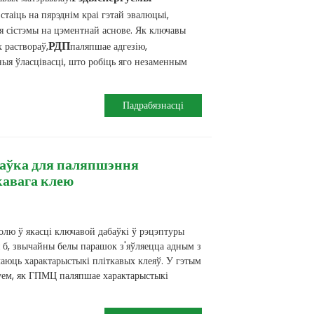
)
стаіць на пярэднім краі гэтай эвалюцыі,
сістэмы на цэментнай аснове. Як ключавы
РДП
 раствораў,
паляпшае адгезію,
ныя ўласцівасці, што робіць яго незаменным
Падрабязнасці
аўка для паляпшэння
кавага клею
ю ў якасці ключавой дабаўкі ў рэцэптуры
я б, звычайны белы парашок з'яўляецца адным з
чаюць характарыстыкі пліткавых клеяў. У гэтым
уем, як ГПМЦ паляпшае характарыстыкі