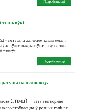
Падрабязнасці
й тынкоўкі
кі - гэта важны эксперыментальны метад у
які ў асноўным выкарыстоўваецца для ацэнкі
й тынкоўкі.
Падрабязнасці
ратуры на цэлюлозу.
юлоза (ГПМЦ) — гэта вытворнае
ыкарыстоўваецца ў розных галінах