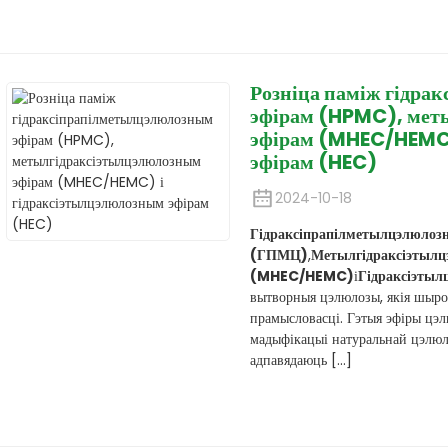
Розніца паміж гідра
эфірам (HPMC), мет
эфірам (MHEC/HEMC)
эфірам (HEC)
2024-10-18
Гідраксіпрапілметылцэлюлозн
(ГПМЦ)
,
Метылгідраксіэтылц
(MHEC/HEMC)
і
Гідраксіэтыл
вытворныя цэлюлозы, якія шыро
прамысловасці. Гэтыя эфіры цэ
мадыфікацыі натуральнай цэлюло
адпавядаюць [...]