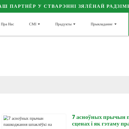
АШ ПАРТНЁР У СТВАРЭННІ ЗЯЛЁНАЙ РАДЗІМ
Пра Нас
СМІ
Прадукты
Прыкладанне
Навіны галіны
ам больш інфармацыі пра JINJI 
і эфір цэлюлозы
7 асноўных прычын 
сценах і як гэтаму пр