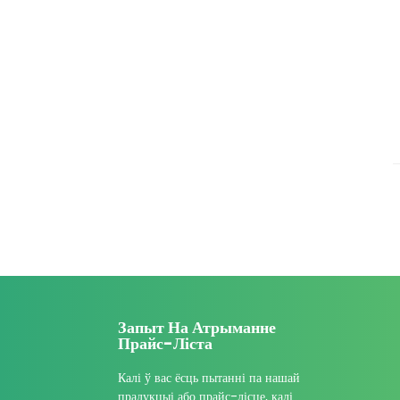
Запыт На Атрыманне
Прайс-Ліста
Калі ў вас ёсць пытанні па нашай
прадукцыі або прайс-лісце, калі