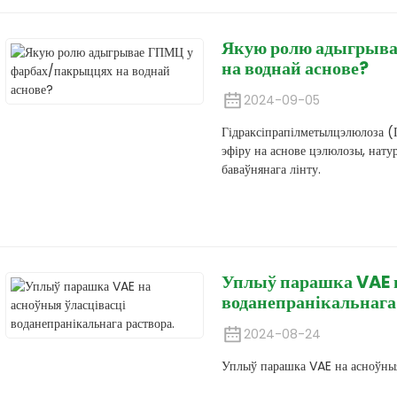
Якую ролю адыгрыв
на воднай аснове?
2024-09-05
Гідраксіпрапілметылцэлюлоза (
эфіру на аснове цэлюлозы, натур
баваўнянага лінту.
Уплыў парашка VAE н
воданепранікальнага
2024-08-24
Уплыў парашка VAE на асноўныя 