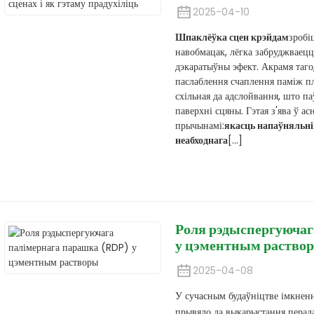
2025-04-10
Шпаклёўка сцен крэйдам
зробі
навобмацак, лёгка забруджваец
дэкаратыўны эфект. Акрамя таго
паслаблення счаплення паміж пл
схільная да адслойвання, што па
паверхні сцяны. Гэтая з'ява ў 
прычынамі:
якасць напаўняльні
неабходнага
[...]
Роля рэдыспергуючаг
у цэментным раство
2025-04-08
У сучасным будаўніцтве імкненне
прывяло да выкарыстання перад