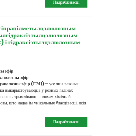
Падрабязнасці
ксіпрапілметылцэлюлозным
ылгідраксіэтылцэлюлозным
 і гідраксіэтылцэлюлозным
ы эфір
элюлозны эфір
цэлюлозны эфір (ГЭЦ)
— усе яны важныя
ка выкарыстоўваюцца ў розных галінах
люлозы атрымліваюць шляхам хімічнай
зы, што надае ім унікальныя ўласцівасці, якія
Падрабязнасці