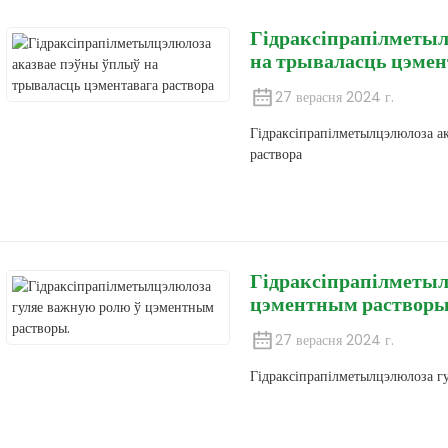
Гідраксіпрапілметыл
на трываласць цэмен
27 верасня 2024 г.
Гідраксіпрапілметылцэлюлоза а
раствора
Гідраксіпрапілметыл
цэментным растворы
27 верасня 2024 г.
Гідраксіпрапілметылцэлюлоза г