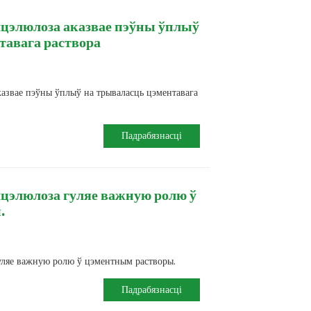
цэлюлоза аказвае пэўны ўплыў
тавага раствора
казвае пэўны ўплыў на трываласць цэментавага
Падрабязнасці
цэлюлоза гуляе важную ролю ў
.
уляе важную ролю ў цэментным растворы.
Падрабязнасці