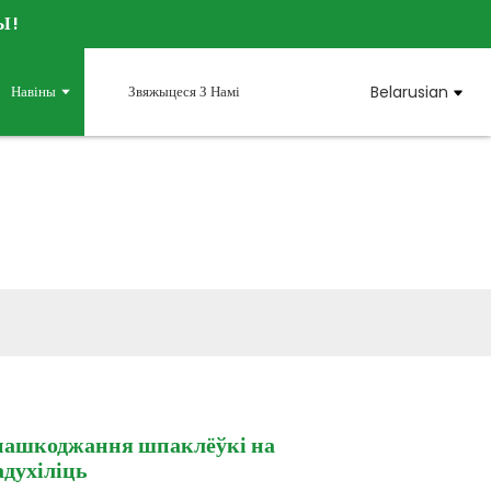
Ы!
Навіны
Звяжыцеся З Намі
Belarusian
CHEMICAL
пашкоджання шпаклёўкі на
адухіліць