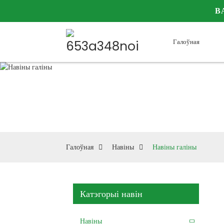
В
Галоўная
Дайце н
Галоўная
Навіны
Навіны галіны
Катэгорыі навін
Навіны